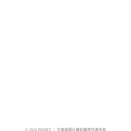
© 2026
PIXNET
｜
文章與圖片權利屬原作者所有