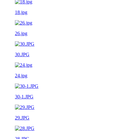
18.jpg
26.jpg
30.JPG
24.jpg
30-1.JPG
29.JPG
28.JPG