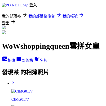
登入
我的部落格
我的部落格後台
我的帳號
登出
WoWshoppingqueen雪拼女皇
相簿
部落格
名片
發現茶 的相簿照片
CIMG0177