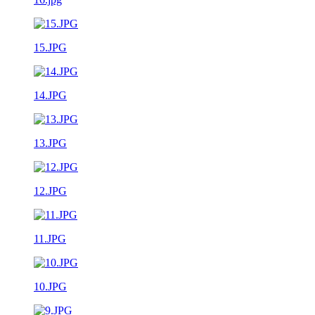
15.JPG
14.JPG
13.JPG
12.JPG
11.JPG
10.JPG