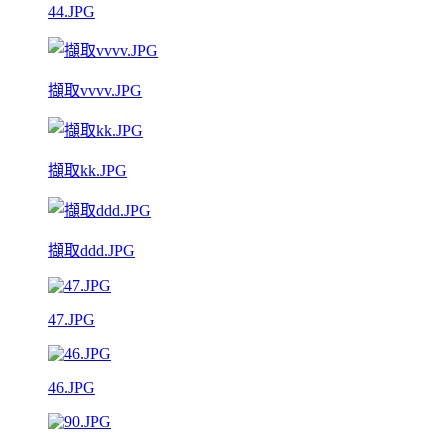
44.JPG
擷取vvvv.JPG
擷取kk.JPG
擷取ddd.JPG
47.JPG
46.JPG