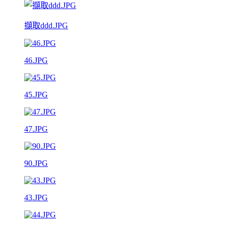
擷取ddd.JPG
46.JPG
45.JPG
47.JPG
90.JPG
43.JPG