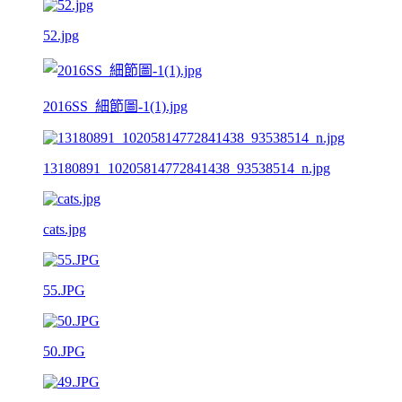
52.jpg
2016SS_細節圖-1(1).jpg
13180891_10205814772841438_93538514_n.jpg
cats.jpg
55.JPG
50.JPG