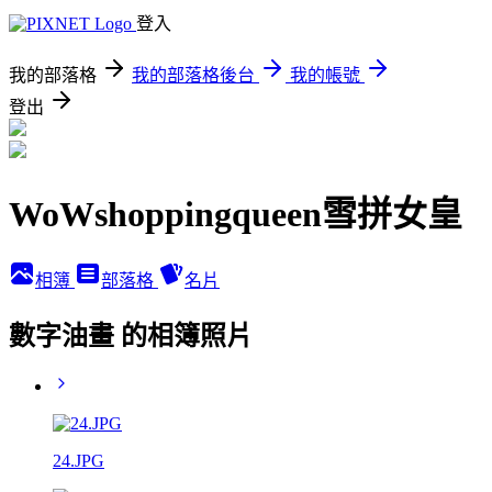
登入
我的部落格
我的部落格後台
我的帳號
登出
WoWshoppingqueen雪拼女皇
相簿
部落格
名片
數字油畫 的相簿照片
24.JPG