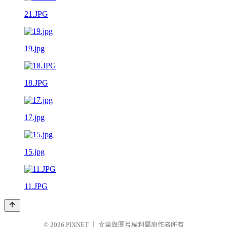
21.JPG
19.jpg
18.JPG
17.jpg
15.jpg
11.JPG
© 2026
PIXNET
｜
文章與圖片權利屬原作者所有