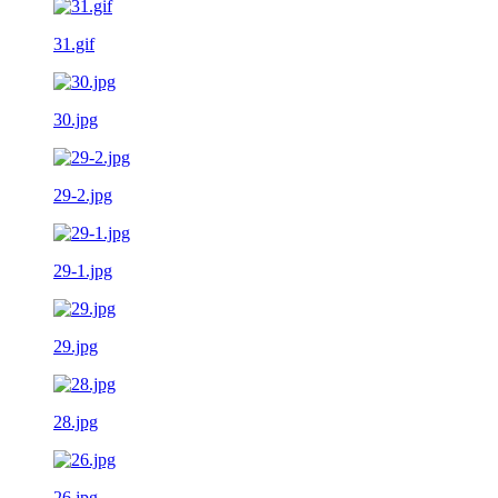
31.gif
30.jpg
29-2.jpg
29-1.jpg
29.jpg
28.jpg
26.jpg