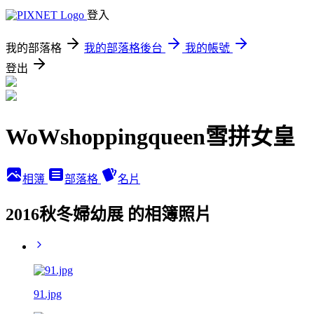
登入
我的部落格
我的部落格後台
我的帳號
登出
WoWshoppingqueen雪拼女皇
相簿
部落格
名片
2016秋冬婦幼展 的相簿照片
91.jpg