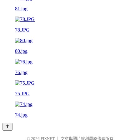
81.jpg
78.JPG
80.jpg
76.jpg
75.JPG
74.jpg
© 2026
PIXNET
｜
文章與圖片權利屬原作者所有