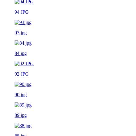
94.JPG
93.jpg
84.jpg
92.JPG
90.jpg
89.jpg
88.jpg