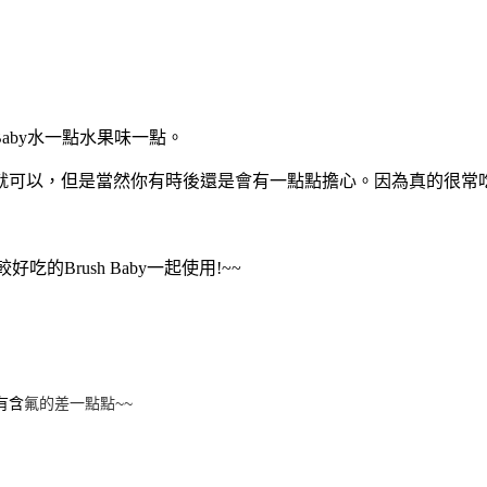
h Baby水一點水果味一點。
就可以，但是當然你有時後還是會有一點點擔心。因為真的很常吃
好吃的Brush Baby一起使用!~~
氟的差一點點~~
有含