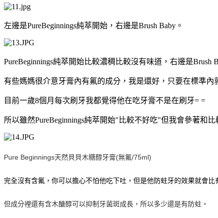
左邊是PureBeginnings純萃開始，右邊是Brush Baby。
PureBeginnings純萃開始比較濃稠比較沒有味道，右邊是Brus
有些媽媽很介意牙膏內有氟的成分，我是還好，只要在標準內
目前一歲8個月每次刷牙我都覺得他在吃牙膏不是在刷牙= =
所以雖然PureBeginnings純萃開始"比較不好吃"但我會參著和比較
Pure Beginnings天然貝貝木糖醇牙膏(無氟/75ml)
完全沒有含氟，你可以擔心不怕他吃下吐，但是他防蛀牙的效果就會比
但成分裡還有含木醣醇可以抑制牙菌斑成長，所以多少還是有防蛀。