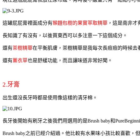
這罐屁屁膏裡面成分有
猴麵包樹的果實萃取精華
，這是南非才
長知識了有沒有，以後買東西可以多注意一下這個成分。
還有
茶樹精華
在平衡肌膚，茶樹精華是我每次長痘痘的時候去
還有
薰衣草
也是舒緩功能，而且讓味道非常好聞。
2.牙膏
出生還沒長牙時都是使用像這樣的清牙棉。
長牙後開始有刷牙之後我們用選用的是Brush baby和PureBegin
Brush baby之前已經介紹過。他比較有水果味小孩比較喜歡，但