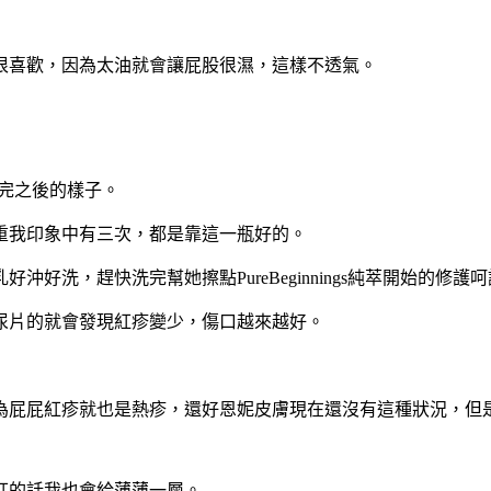
很喜歡，因為太油就會讓屁股很濕，這樣不透氣。
到擦完之後的樣子。
重我印象中有三次，都是靠這一瓶好的。
洗，趕快洗完幫她擦點PureBeginnings純萃開始的修護
尿片的就會發現紅疹變少，傷口越來越好。
為屁屁紅疹就也是熱疹，還好恩妮皮膚現在還沒有這種狀況，但是
紅的話我也會給薄薄一層。