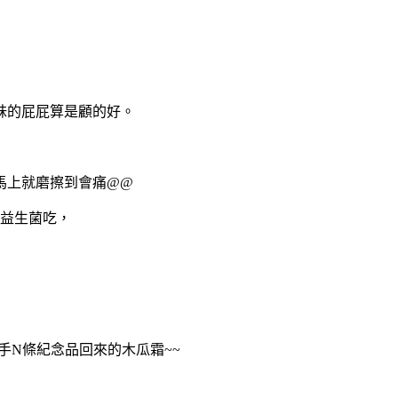
妹的屁屁算是顧的好。
馬上就磨擦到會痛@@
益生菌吃，
人手N條紀念品回來的木瓜霜~~